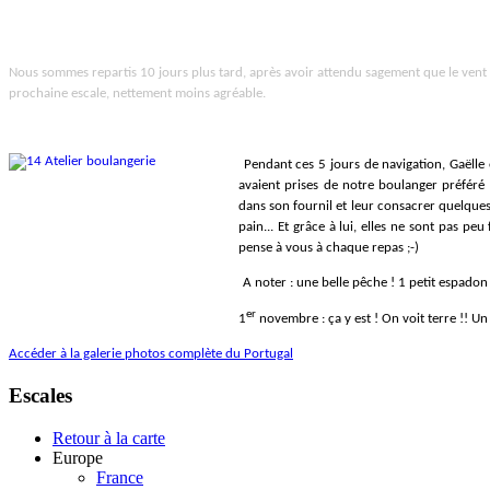
Nous sommes repartis 10 jours plus tard, après avoir attendu sagement que le vent 
prochaine escale, nettement moins agréable.
Pendant ces 5 jours de navigation, Gaëlle 
avaient prises de notre boulanger préféré (
dans son fournil et leur consacrer quelques 
pain... Et grâce à lui, elles ne sont pas pe
pense à vous à chaque repas ;-)
A noter : une belle pêche ! 1 petit espadon
er
1
novembre : ça y est ! On voit terre !! 
Accéder à la galerie photos complète du Portugal
Escales
Retour à la carte
Europe
France