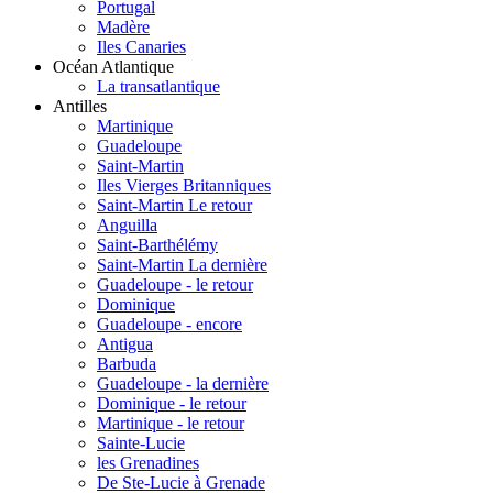
Portugal
Madère
Iles Canaries
Océan Atlantique
La transatlantique
Antilles
Martinique
Guadeloupe
Saint-Martin
Iles Vierges Britanniques
Saint-Martin Le retour
Anguilla
Saint-Barthélémy
Saint-Martin La dernière
Guadeloupe - le retour
Dominique
Guadeloupe - encore
Antigua
Barbuda
Guadeloupe - la dernière
Dominique - le retour
Martinique - le retour
Sainte-Lucie
les Grenadines
De Ste-Lucie à Grenade