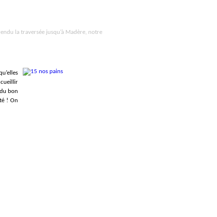
rendu la traversée jusqu’à Madère, notre
qu’elles
cueillir
e du bon
ité ! On