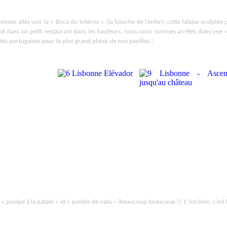
mes allés voir la « Boca do inferno » (la bouche de l’enfer), cette falaise sculptée pa
né dans un petit restaurant dans les hauteurs, nous nous sommes arrêtés dans une « pa
ités portugaises pour le plus grand plaisir de nos papilles !
oulpe à la patate » et « pastels de nata » (beaucoup beaucoup !). C’est bien, c’est 