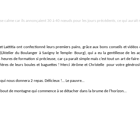
se calme car ils annonçaient 30 à 40 nœuds pour les jours précédents, ce qui aurait 
et Laëtitia ont confectionné leurs premiers pains, grâce aux bons conseils et vidéos 
L’Atelier du Boulanger à Savigny le Temple- Bourg), qui a eu la gentillesse de les ac
heures de formation si précieuse, car ça parait simple mais c’est tout un art de fair
u fières de leurs boules et baguettes ! Merci Jérôme et Christelle pour votre généros
 qui nous donnera 2 repas. Délicieux !... Le pauvre…
Un bout de montagne qui commence à se détacher dans la brume de l’horizon…