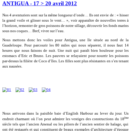
ANTIGUA - 17 > 20 avril 2012
Nos 4 aventuriers sont sur la même longueur d’onde… Ils ont envie de : « hisser
la grand voile et glisser sous le vent… », voir apparaître de nouvelles terres à
l’horizon, remonter de gros poissons de notre sillage, découvrir les fonds marins
sous nos coques… Bref, vivre sur l’eau.
Nous mettons donc les voiles pour Antigua, une île située au nord de la
Guadeloupe. Pour parcourir les 80 miles qui nous séparent, il nous faut 14
heures que nous faisons de nuit. Une nuit qui paraît bien houleuse pour les
estomacs d’Eric et Bruno. Les pauvres se relayaient pour nourrir les poissons
par-dessus la filière de Coco d’îles. Les filles sont plus résistantes en s’en tenant
aux nausées.
Nous arrivons dans la paisible baie d’English Harbour au lever du jour. Un
ème
endroit charmant où l’on peut admirer les vestiges des constructions du 18
siècle tels que l’ancien Arsenal ou les piliers de l’ancien sentier de halage, qui
ont été restaurés et qui constituent de beaux exemples d’architecture d’époque