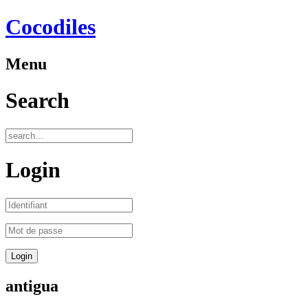
Cocodiles
Menu
Search
Login
antigua