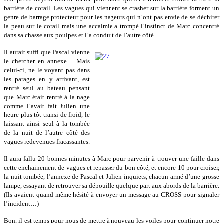
barrière de corail. Les vagues qui viennent se crasher sur la barrière forment un
genre de barrage protecteur pour les nageurs qui n’ont pas envie de se déchirer
la peau sur le corail mais une accalmie a trompé l’instinct de Marc concentré
dans sa chasse aux poulpes et l’a conduit de l’autre côté.
Il aurait suffi que Pascal vienne
le chercher en annexe… Mais
celui-ci, ne le voyant pas dans
les parages en y arrivant, est
rentré seul au bateau pensant
que Marc était rentré à la nage
comme l’avait fait Julien une
heure plus tôt transi de froid, le
laissant ainsi seul à la tombée
de la nuit de l’autre côté des
vagues redevenues fracassantes.
Il aura fallu 20 bonnes minutes à Marc pour parvenir à trouver une faille dans
cette enchainement de vagues et repasser du bon côté, et encore 10 pour croiser,
la nuit tombée, l’annexe de Pascal et Julien inquiets, chacun armé d’une grosse
lampe, essayant de retrouver sa dépouille quelque part aux abords de la barrière.
(Ils avaient quand même hésité à envoyer un message au CROSS pour signaler
l’incident…)
Bon, il est temps pour nous de mettre à nouveau les voiles pour continuer notre