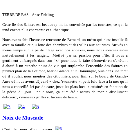
TERRE DE BAS
– Anse Fideling
Cette île des Saintes est beaucoup moins convoitée par les touristes, ce qui la
rend encore plus charmante et authentique.
Nous avons fait l’heureuse rencontre de Bernard, un métro qui s’est installé là
avec sa famille et qui loue des chambres et des villas aux touristes. Arrivés en
même temps sur la petite plage avec nos annexes, nous nous sommes aidés
mutuellement à les ranger… Motivé par sa passion pour l’île, il nous a
gentiment embarqués dans son 4x4 pour nous la faire découvrir en s’arrêtant
d’abord à un superbe point de vue qui surplombe l’ensemble des Saintes en
premier plan de la Désirade, Marie-Galante et la Dominique, puis dans une forêt
où il voulait nous montrer des citronniers, pour finir sur le bourg de Grande-
Anse où nous avons déjeuné « chez Yvonnette », petit lolo face à la mer qu’il
nous a conseillé. Ici pas de carte, juste les plats locaux cuisinés en fonction de
la pêche du jour… pour nous, ça aura été : accras de morue absolument
délicieux, vivaneaux grillés et fricassé de lambi.
Noix de Muscade
C’est le nom d’un bateau-