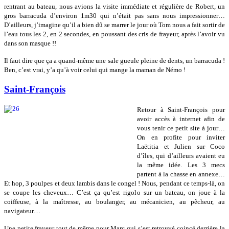
rentrant au bateau, nous avions la visite immédiate et régulière de Robert, un
gros barracuda d’environ 1m30 qui n’était pas sans nous impressionner…
D’ailleurs, j’imagine qu’il a bien dû se marrer le jour où Tom nous a fait sortir de
l’eau tous les 2, en 2 secondes, en poussant des cris de frayeur, après l’avoir vu
dans son masque !!
Il faut dire que ça a quand-même une sale gueule pleine de dents, un barracuda !
Ben, c’est vrai, y’a qu’à voir celui qui mange la maman de Némo !
Saint-François
Retour à Saint-François pour
avoir accès à internet afin de
vous tenir ce petit site à jour…
On en profite pour inviter
Laëtitia et Julien sur Coco
d’îles, qui d’ailleurs avaient eu
la même idée. Les 3 mecs
partent à la chasse en annexe…
Et hop, 3 poulpes et deux lambis dans le congel ! Nous, pendant ce temps-là, on
se coupe les cheveux… C’est ça qu’est rigolo sur un bateau, on joue à la
coiffeuse, à la maîtresse, au boulanger, au mécanicien, au pêcheur, au
navigateur…
Une petite frayeur tout de même pour Marc qui s’est retrouvé coincé derrière la