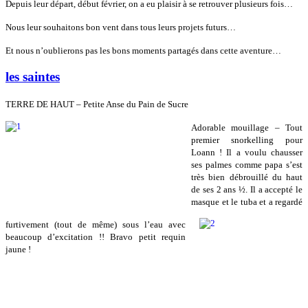
Depuis leur départ, début février, on a eu plaisir à se retrouver plusieurs fois…
Nous leur souhaitons bon vent dans tous leurs projets futurs…
Et nous n’oublierons pas les bons moments partagés dans cette aventure…
les saintes
TERRE DE HAUT – Petite Anse du Pain de Sucre
Adorable mouillage – Tout
premier snorkelling pour
Loann ! Il a voulu chausser
ses palmes comme papa s’est
très bien débrouillé du haut
de ses 2 ans ½. Il a accepté le
masque et le tuba et a regardé
furtivement (tout de même) sous l’eau avec
beaucoup d’excitation !! Bravo petit requin
jaune !