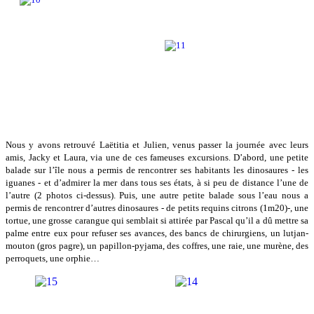
Nous y avons retrouvé Laëtitia et Julien, venus passer la journée avec leurs
amis, Jacky et Laura, via une de ces fameuses excursions. D’abord, une petite
balade sur l’île nous a permis de rencontrer ses habitants les dinosaures - les
iguanes - et d’admirer la mer dans tous ses états, à si peu de distance l’une de
l’autre (2 photos ci-dessus). Puis, une autre petite balade sous l’eau nous a
permis de rencontrer d’autres dinosaures - de petits requins citrons (1m20)-, une
tortue, une grosse carangue qui semblait si attirée par Pascal qu’il a dû mettre sa
palme entre eux pour refuser ses avances, des bancs de chirurgiens, un lutjan-
mouton (gros pagre), un papillon-pyjama, des coffres, une raie, une murène, des
perroquets, une orphie…