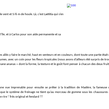
ent et 5/6 m de houle. Là, c’est Laëtitia qui s’en
l’île, et à Carlos pour son aide permanente et sa
s allés y faire le marché, haut en senteurs et en couleurs, dont toute une partie étai
égumes, avec un coin pour les fleurs tropicales (nous avons d’ailleurs été surpris de t
nane-ananas » dont la forme, la texture et le goût font penser à chacun des deux fruit
 une vue imprenable pour ensuite se prêter à la tradition de Madère, la fameuse d
 que le système de freinage ne tient qu’au morceau de gomme sous les chaussures 
 rire ! Très original et fendard !!!