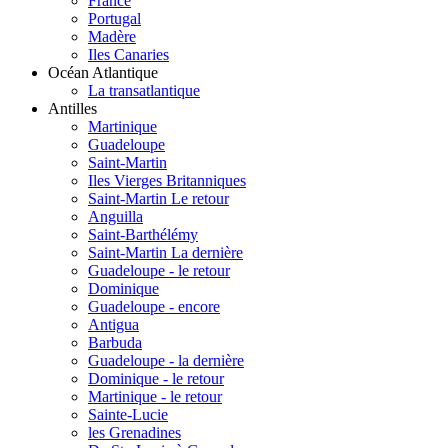
France
Portugal
Madère
Iles Canaries
Océan Atlantique
La transatlantique
Antilles
Martinique
Guadeloupe
Saint-Martin
Iles Vierges Britanniques
Saint-Martin Le retour
Anguilla
Saint-Barthélémy
Saint-Martin La dernière
Guadeloupe - le retour
Dominique
Guadeloupe - encore
Antigua
Barbuda
Guadeloupe - la dernière
Dominique - le retour
Martinique - le retour
Sainte-Lucie
les Grenadines