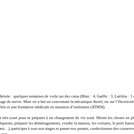
rie : quelques semaines de voile sur des catas (Marc : 4, Gaëlle : 3, Laëtitia : 1 et
age de survie. Marc en a fait un concernant la mécanique diesel, un sur l’électricité
météo et une formation médicale en situation d’isolement (ATMSI).
est très court pour se préparer à un changement de vie total. Mettre les choses en 
équente, préparer les déménagements, vendre la maison, les voitures, le petit bate
nts…), participer à tous nos stages et passer nos permis, confectionner des conserves
 eux.