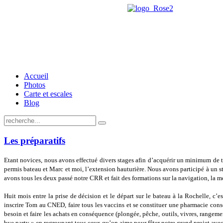
Accueil
Photos
Carte et escales
Blog
Les préparatifs
Etant novices, nous avons effectué divers stages afin d’acquérir un minimum de théo
permis bateau et Marc et moi, l’extension hauturière. Nous avons participé à un st
avons tous les deux passé notre CRR et fait des formations sur la navigation, la 
Huit mois entre la prise de décision et le départ sur le bateau à la Rochelle, c’
inscrire Tom au CNED, faire tous les vaccins et se constituer une pharmacie cons
besoin et faire les achats en conséquence (plongée, pêche, outils, vivres, rangeme
bye party » en regroupant tous ceux qu’on aime pour fêter notre grand projet avec