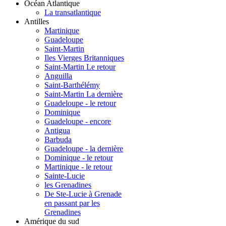
Océan Atlantique
La transatlantique
Antilles
Martinique
Guadeloupe
Saint-Martin
Iles Vierges Britanniques
Saint-Martin Le retour
Anguilla
Saint-Barthélémy
Saint-Martin La dernière
Guadeloupe - le retour
Dominique
Guadeloupe - encore
Antigua
Barbuda
Guadeloupe - la dernière
Dominique - le retour
Martinique - le retour
Sainte-Lucie
les Grenadines
De Ste-Lucie à Grenade
en passant par les
Grenadines
Amérique du sud