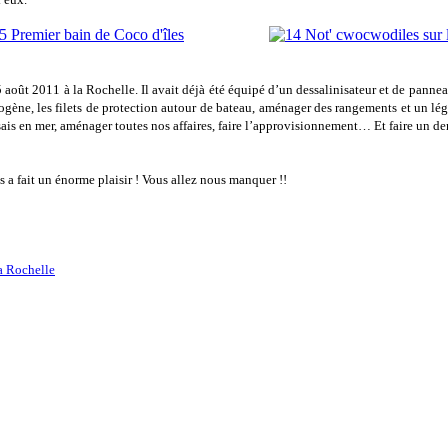
ût 2011 à la Rochelle. Il avait déjà été équipé d’un dessalinisateur et de panneaux 
trogène, les filets de protection autour de bateau, aménager des rangements et un lé
ssais en mer, aménager toutes nos affaires, faire l’approvisionnement… Et faire un d
a fait un énorme plaisir ! Vous allez nous manquer !!
a Rochelle